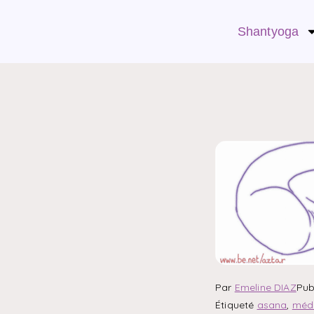
Shantyoga
Par
Emeline DIAZ
Pub
Étiqueté
asana
,
médi