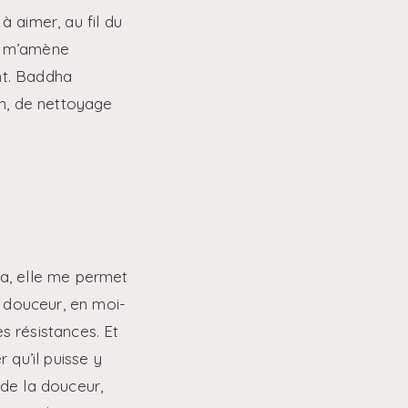
à aimer, au fil du
na m’amène
nt. Baddha
n, de nettoyage
ta, elle me permet
 douceur, en moi-
s résistances. Et
 qu’il puisse y
 de la douceur,