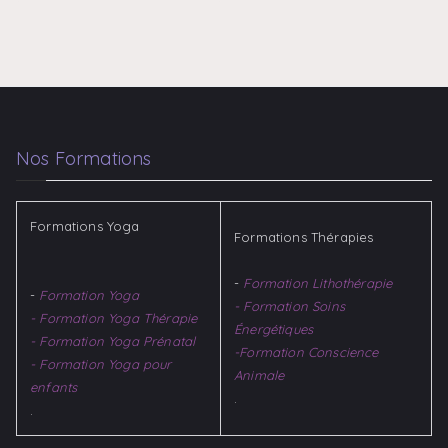
Nos Formations
Formations Yoga
Formations Thérapies
-
Formation Lithothérapie
-
Formation Yoga
- Formation Soins
- Formation Yoga Thérapie
Énergétiques
- Formation Yoga Prénatal
-Formation Conscience
- Formation Yoga pour
Animale
enfants
.
.